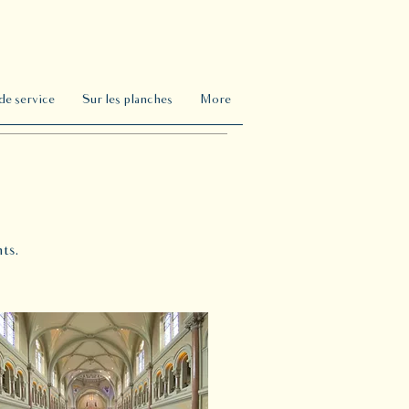
de service
Sur les planches
More
ts.