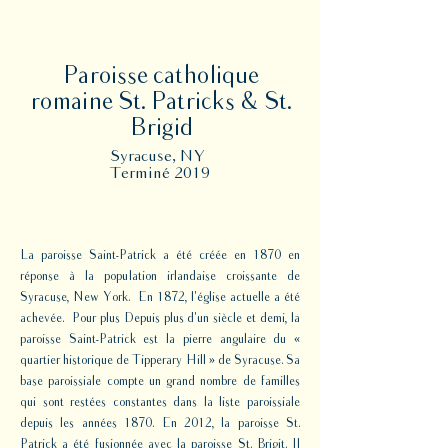
Paroisse catholique
romaine St. Patricks & St.
Brigid
Syracuse, NY
Terminé 2019
La paroisse Saint-Patrick a été créée en 1870 en
réponse à la population irlandaise croissante de
Syracuse, New York. En 1872, l'église actuelle a été
achevée. Pour plus Depuis plus d'un siècle et demi, la
paroisse Saint-Patrick est la pierre angulaire du «
quartier historique de Tipperary Hill » de Syracuse. Sa
base paroissiale compte un grand nombre de familles
qui sont restées constantes dans la liste paroissiale
Équipe de conception et de mise
depuis les années 1870. En 2012, la paroisse St.
en œuvre
Patrick a été fusionnée avec la paroisse St. Brigit. Il