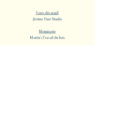
Verre décoratif
Jérôme Durr Studio
Menuiserie
Martin'sTravail du bois
Peinture décorative
Studio Swatek
Fabrication de bancs
Architecture de la Nouvelle-Hollande
Travail du bois